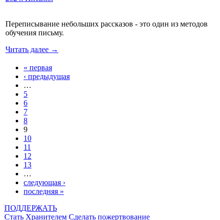
Переписывание небольших рассказов - это один из методов
обучения письму.
Читать далее →
« первая
Страницы
‹ предыдущая
…
5
6
7
8
9
10
11
12
13
…
следующая ›
последняя »
ПОДДЕРЖАТЬ
Стать Хранителем
Сделать пожертвование