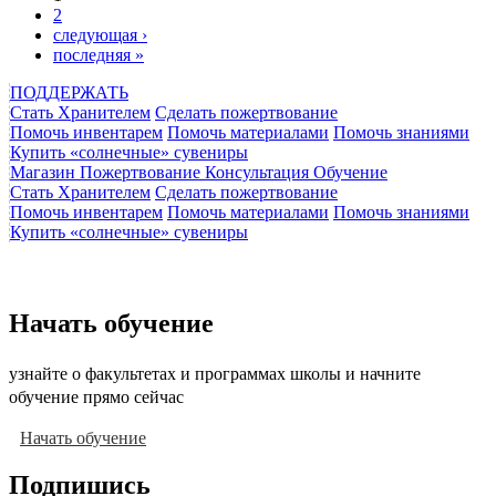
Страницы
2
следующая ›
последняя »
ПОДДЕРЖАТЬ
Стать Хранителем
Сделать пожертвование
Помочь инвентарем
Помочь материалами
Помочь знаниями
Купить «солнечные» сувениры
Магазин
Пожертвование
Консультация
Обучение
Стать Хранителем
Сделать пожертвование
Помочь инвентарем
Помочь материалами
Помочь знаниями
Купить «солнечные» сувениры
Начать обучение
узнайте о факультетах и программах школы и начните
обучение прямо сейчас
Начать обучение
Подпишись