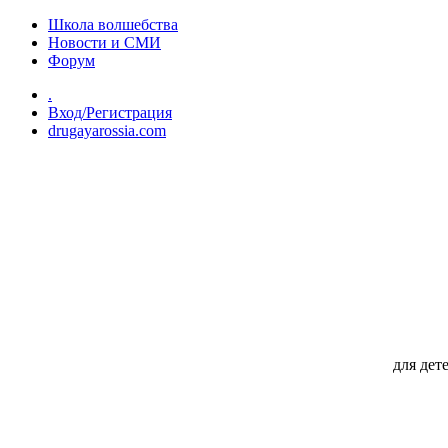
Перейти к основному содержанию
Школа волшебства
Новости и СМИ
Форум
.
Вход/Регистрация
drugayarossia.com
для дет