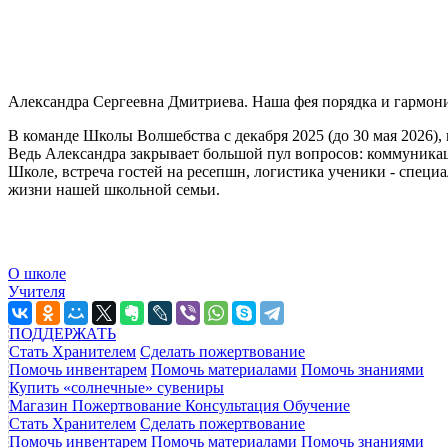
Александра Сергеевна Дмитриева. Наша фея порядка и гармон
В команде Школы Волшебства с декабря 2025 (до 30 мая 2026), 
Ведь Александра закрывает большой пул вопросов: коммуника
Школе, встреча гостей на ресепшн, логистика ученики - специа
жизни нашей школьной семьи.
О школе
Учителя
ПОДДЕРЖАТЬ
Стать Хранителем
Сделать пожертвование
Помочь инвентарем
Помочь материалами
Помочь знаниями
Купить «солнечные» сувениры
Магазин
Пожертвование
Консультация
Обучение
Стать Хранителем
Сделать пожертвование
Помочь инвентарем
Помочь материалами
Помочь знаниями