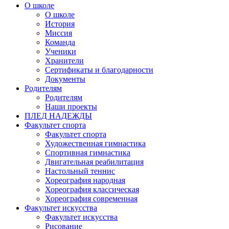
О школе
О школе
История
Миссия
Команда
Ученики
Хранители
Сертификаты и благодарности
Документы
Родителям
Родителям
Наши проекты
ПЛЕД НАДЕЖДЫ
Факультет спорта
Факультет спорта
Художественная гимнастика
Спортивная гимнастика
Двигательная реабилитация
Настольный теннис
Хореография народная
Хореография классическая
Хореография современная
Факультет искусства
Факультет искусства
Рисование