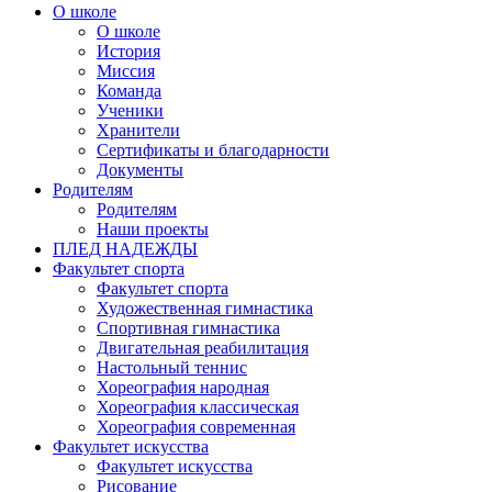
О школе
О школе
История
Миссия
Команда
Ученики
Хранители
Сертификаты и благодарности
Документы
Родителям
Родителям
Наши проекты
ПЛЕД НАДЕЖДЫ
Факультет спорта
Факультет спорта
Художественная гимнастика
Спортивная гимнастика
Двигательная реабилитация
Настольный теннис
Хореография народная
Хореография классическая
Хореография современная
Факультет искусства
Факультет искусства
Рисование