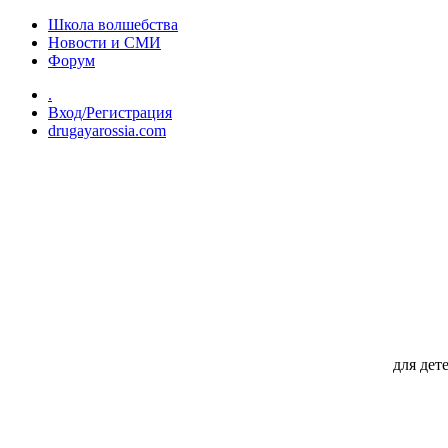
Перейти к основному содержанию
Школа волшебства
Новости и СМИ
Форум
.
Вход/Регистрация
drugayarossia.com
для дет