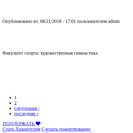
Опубликовано вт, 08/21/2018 - 17:01 пользователем
admin
Факультет спорта: художественная гимнастика
1
Страницы
2
следующая ›
последняя »
ПОДДЕРЖАТЬ
Стать Хранителем
Сделать пожертвование