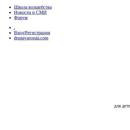
Перейти к основному содержанию
Школа волшебства
Новости и СМИ
Форум
.
Вход/Регистрация
drugayarossia.com
для дет