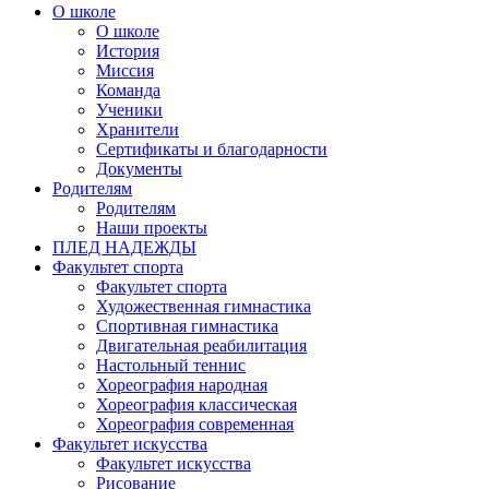
О школе
О школе
История
Миссия
Команда
Ученики
Хранители
Сертификаты и благодарности
Документы
Родителям
Родителям
Наши проекты
ПЛЕД НАДЕЖДЫ
Факультет спорта
Факультет спорта
Художественная гимнастика
Спортивная гимнастика
Двигательная реабилитация
Настольный теннис
Хореография народная
Хореография классическая
Хореография современная
Факультет искусства
Факультет искусства
Рисование