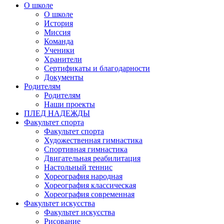
О школе
О школе
История
Миссия
Команда
Ученики
Хранители
Сертификаты и благодарности
Документы
Родителям
Родителям
Наши проекты
ПЛЕД НАДЕЖДЫ
Факультет спорта
Факультет спорта
Художественная гимнастика
Спортивная гимнастика
Двигательная реабилитация
Настольный теннис
Хореография народная
Хореография классическая
Хореография современная
Факультет искусства
Факультет искусства
Рисование