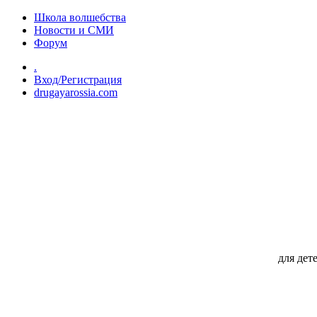
Перейти к основному содержанию
Школа волшебства
Новости и СМИ
Форум
.
Вход/Регистрация
drugayarossia.com
для дет