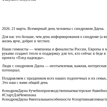
2026. 21 марта. Всемирный день человека с синдромом Дауна.
Для нас это больше, чем день информирования о синдроме (а ве
жизнь ярче, добрее и честнее.
Наши гимнасты — чемпионы и финалисты России, Европы и ме
руками создают тепло и поддержку для тех, кто сейчас в беде
проекта «Плед надежды».
Люди с синдромом Дауна — неотъемлемая, важная, интересная 
потенциал.
Поздравляем с праздником всех наших подопечных и их семьи, 
Это наш с вами общий день
#синдромДауна #учебнопроизводственныемастерские #швейное
#СтартДляЧемпиона
#синдромДауна #ментальныеособенности #спортивнаягимнаст