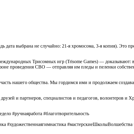
дь дата выбрана не случайно: 21-я хромосома, 3-я копия). Это 
ждународных Трисомных игр (Trisome Games) — доказывают: в
 в зоне проведения СВО — отправляя им пледы и пеленки собств
часть нашего общества. Мы гордимся ими и продолжаем создават
друзей и партнеров, специалистов и педагогов, волонтеров и Х
дело #ручнаяработа #благотворительность
ика #художественнаягимнастика #мастерскиеШколыВолшебства 