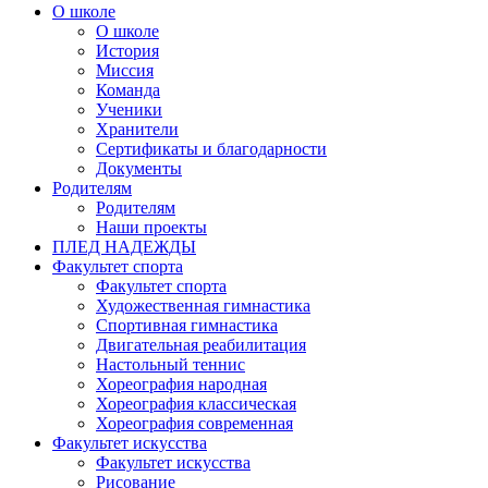
О школе
О школе
История
Миссия
Команда
Ученики
Хранители
Сертификаты и благодарности
Документы
Родителям
Родителям
Наши проекты
ПЛЕД НАДЕЖДЫ
Факультет спорта
Факультет спорта
Художественная гимнастика
Спортивная гимнастика
Двигательная реабилитация
Настольный теннис
Хореография народная
Хореография классическая
Хореография современная
Факультет искусства
Факультет искусства
Рисование