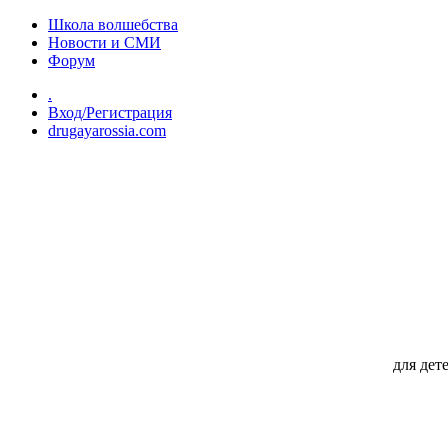
Перейти к основному содержанию
Школа волшебства
Новости и СМИ
Форум
.
Вход/Регистрация
drugayarossia.com
для дет