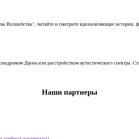
олы Волшебства", читайте и смотрите вдохновляющие истории, фо
синдромом Дауна или расстройством аутистического спектра. Ста
Наши партнеры
х учебных мастерских)