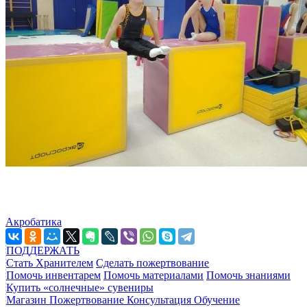
Акробатика
ПОДДЕРЖАТЬ
Стать Хранителем
Сделать пожертвование
Помочь инвентарем
Помочь материалами
Помочь знаниями
Купить «солнечные» сувениры
Магазин
Пожертвование
Консультация
Обучение