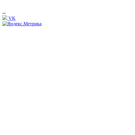
and
VK