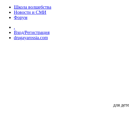
Перейти к основному содержанию
Школа волшебства
Новости и СМИ
Форум
.
Вход/Регистрация
drugayarossia.com
для дет