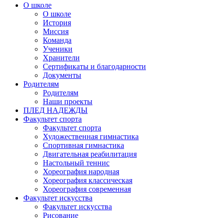
О школе
О школе
История
Миссия
Команда
Ученики
Хранители
Сертификаты и благодарности
Документы
Родителям
Родителям
Наши проекты
ПЛЕД НАДЕЖДЫ
Факультет спорта
Факультет спорта
Художественная гимнастика
Спортивная гимнастика
Двигательная реабилитация
Настольный теннис
Хореография народная
Хореография классическая
Хореография современная
Факультет искусства
Факультет искусства
Рисование