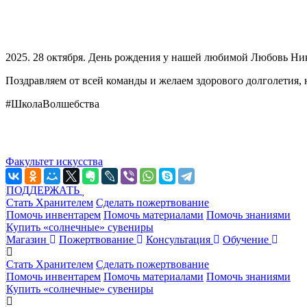
2025. 28 октября. День рождения у нашей любимой Любовь Н
Поздравляем от всей команды и желаем здорового долголетия, 
#ШколаВолшебства
Факультет искусства
ПОДДЕРЖАТЬ
Стать Хранителем
Сделать пожертвование
Помочь инвентарем
Помочь материалами
Помочь знаниями
Купить «солнечные» сувениры
Магазин
Пожертвование
Консультация
Обучение
Стать Хранителем
Сделать пожертвование
Помочь инвентарем
Помочь материалами
Помочь знаниями
Купить «солнечные» сувениры