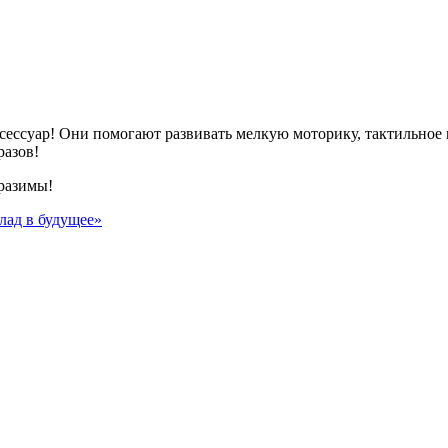
сессуар! Они помогают развивать мелкую моторику, тактильное 
разов!
тразимы!
лад в будущее»