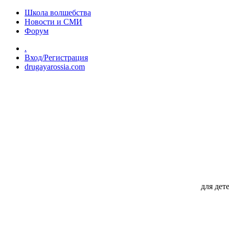
Перейти к основному содержанию
Школа волшебства
Новости и СМИ
Форум
.
Вход/Регистрация
drugayarossia.com
для дет