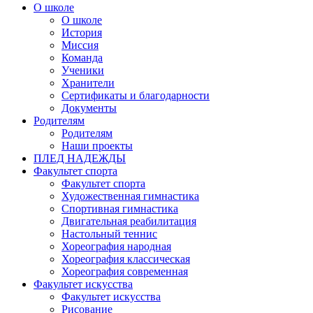
О школе
О школе
История
Миссия
Команда
Ученики
Хранители
Сертификаты и благодарности
Документы
Родителям
Родителям
Наши проекты
ПЛЕД НАДЕЖДЫ
Факультет спорта
Факультет спорта
Художественная гимнастика
Спортивная гимнастика
Двигательная реабилитация
Настольный теннис
Хореография народная
Хореография классическая
Хореография современная
Факультет искусства
Факультет искусства
Рисование