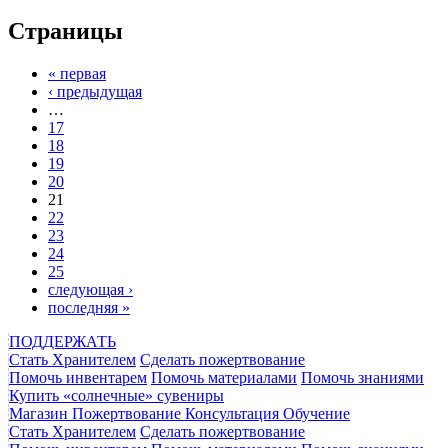
Страницы
« первая
‹ предыдущая
…
17
18
19
20
21
22
23
24
25
следующая ›
последняя »
ПОДДЕРЖАТЬ
Стать Хранителем
Сделать пожертвование
Помочь инвентарем
Помочь материалами
Помочь знаниями
Купить «солнечные» сувениры
Магазин
Пожертвование
Консультация
Обучение
Стать Хранителем
Сделать пожертвование